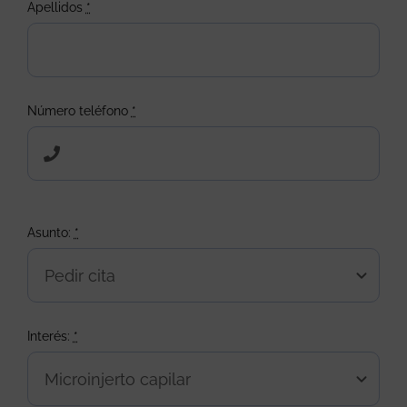
Apellidos
*
Número teléfono
*
Asunto:
*
Interés:
*