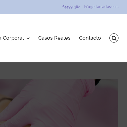
644990382
|
info@lidiamacias.com
a Corporal
Casos Reales
Contacto