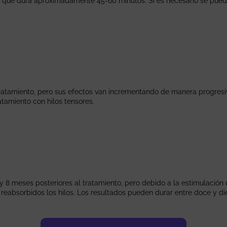
ión que dura aproximadamente 45-60 minutos. Si es necesario se pue
l tratamiento, pero sus efectos van incrementando de manera progres
atamiento con hilos tensores.
y 8 meses posteriores al tratamiento, pero debido a la estimulación
 reabsorbidos los hilos. Los resultados pueden durar entre doce y d