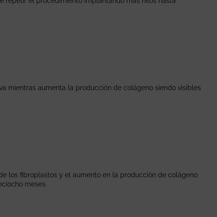
de repetir el procedimiento implantando más hilos hasta
iva mientras aumenta la producción de colágeno siendo visibles
 de los fibroplastos y el aumento en la producción de colágeno
ieciocho meses.